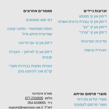
זכרונות ניידים
מאמרים אחרונים
דיסק און קי ממותג
דפי ממו ממותגים
דיסק און קי בצורת כרטיס אשראי
דיסק און קי "עץ"
כוסות ממותגות – מתנה קטנה
דיסק און קי "צורני"
שמייצרת מיתוג גדול
מדיניות הפרטיות
דיסק און קי עם חריטה
הצהרת נגישות
דיסק און קי לאייפון – העברת
קבצים
טעויות נפוצות בבחירת מוצרי
קד"מ ואיך להימנע מהן
מוצרי פרסום ומיתוג
מארס אינפיניטי
טלפון:
077-2310026
מוצרי קידום מכירות
נייד: 054-4249055
מוצרי פרסום לעסקים
דוא"ל: marsint@netvision.net.il