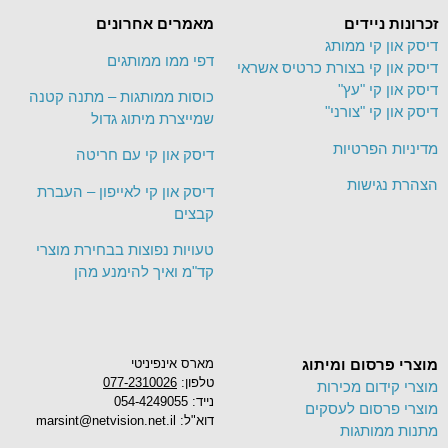
זכרונות ניידים
מאמרים אחרונים
דיסק און קי ממותג
דפי ממו ממותגים
דיסק און קי בצורת כרטיס אשראי
דיסק און קי "עץ"
כוסות ממותגות – מתנה קטנה
דיסק און קי "צורני"
שמייצרת מיתוג גדול
מדיניות הפרטיות
דיסק און קי עם חריטה
הצהרת נגישות
דיסק און קי לאייפון – העברת
קבצים
טעויות נפוצות בבחירת מוצרי
קד"מ ואיך להימנע מהן
מוצרי פרסום ומיתוג
מארס אינפיניטי
טלפון:
077-2310026
מוצרי קידום מכירות
נייד: 054-4249055
מוצרי פרסום לעסקים
דוא"ל: marsint@netvision.net.il
מתנות ממותגות