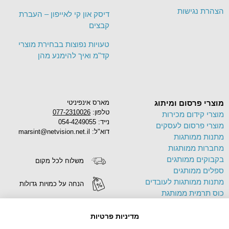
הצהרת נגישות
דיסק און קי לאייפון – העברת
קבצים
טעויות נפוצות בבחירת מוצרי
קד"מ ואיך להימנע מהן
מוצרי פרסום ומיתוג
מארס אינפיניטי
טלפון:
077-2310026
מוצרי קידום מכירות
נייד: 054-4249055
מוצרי פרסום לעסקים
דוא"ל: marsint@netvision.net.il
מתנות ממותגות
מחברות ממותגות
בקבוקים ממותגים
משלוח לכל מקום
ספלים ממותגים
מתנות ממותגות לעובדים
הנחה על כמויות גדולות
כוס תרמית ממותגת
פד לעכבר ממותג
הדפסה על מוצרים
תיק בד ממותג
מדיניות פרטיות
צידניות ממותגות