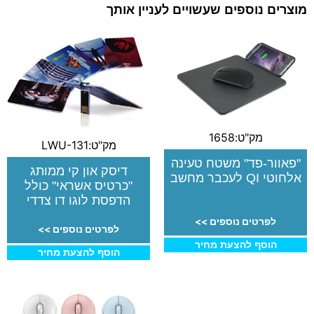
מוצרים נוספים שעשויים לעניין אותך
מק"ט:1658
מק"ט:LWU-131
"פאוור-פד" משטח טעינה
דיסק און קי ממותג
אלחוטי QI לעכבר מחשב
"כרטיס אשראי" כולל
הדפסת לוגו דו צדדי
לפרטים נוספים >>
לפרטים נוספים >>
הוסף להצעת מחיר
הוסף להצעת מחיר