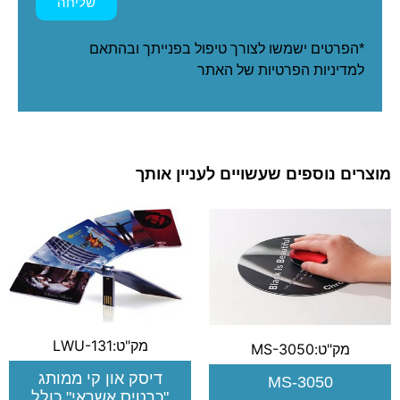
שליחה
*הפרטים ישמשו לצורך טיפול בפנייתך ובהתאם
ל
מדיניות הפרטיות
של האתר
מוצרים נוספים שעשויים לעניין אותך
מק"ט:LWU-131
מק"ט:MS-3050
דיסק און קי ממותג
MS-3050
"כרטיס אשראי" כולל