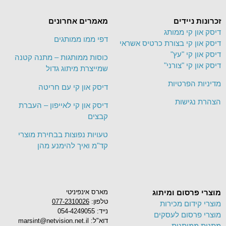
זכרונות ניידים
מאמרים אחרונים
דיסק און קי ממותג
דפי ממו ממותגים
דיסק און קי בצורת כרטיס אשראי
דיסק און קי "עץ"
כוסות ממותגות – מתנה קטנה
דיסק און קי "צורני"
שמייצרת מיתוג גדול
מדיניות הפרטיות
דיסק און קי עם חריטה
הצהרת נגישות
דיסק און קי לאייפון – העברת
קבצים
טעויות נפוצות בבחירת מוצרי
קד"מ ואיך להימנע מהן
מוצרי פרסום ומיתוג
מארס אינפיניטי
טלפון:
077-2310026
מוצרי קידום מכירות
נייד: 054-4249055
מוצרי פרסום לעסקים
דוא"ל: marsint@netvision.net.il
מתנות ממותגות