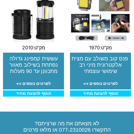
מק"ט:1970
מק"ט:2010
פנס קוב משולב עם מצית
עששית קמפינג גדולה
אלקטרונית מיני רב
נפתחת בשילוב מאוור
שימושי עוצמתי
מתכוונן עד 90 מעלות
לפרטים נוספים >>
לפרטים נוספים >>
הוסף להצעת מחיר
הוסף להצעת מחיר
לא מצאתם את מה שרציתם?
התקשרו
077-2310026
או מלאו פרטים