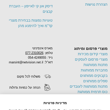
הצהרת נגישות
דיסק און קי לאייפון – העברת
קבצים
טעויות נפוצות בבחירת מוצרי
קד"מ ואיך להימנע מהן
מוצרי פרסום ומיתוג
מארס אינפיניטי
טלפון:
077-2310026
מוצרי קידום מכירות
נייד: 054-4249055
מוצרי פרסום לעסקים
דוא"ל: marsint@netvision.net.il
מתנות ממותגות
מחברות ממותגות
בקבוקים ממותגים
משלוח לכל מקום
ספלים ממותגים
מתנות ממותגות לעובדים
הנחה על כמויות גדולות
כוס תרמית ממותגת
פד לעכבר ממותג
הדפסה על מוצרים
תיק בד ממותג
מדיניות פרטיות
צידניות ממותגות