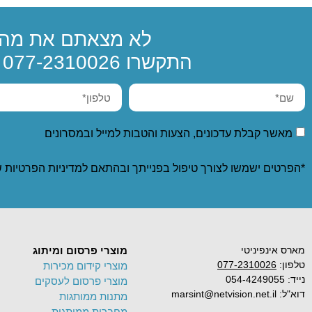
לא מצאתם את מה 
התקשרו
077-2310026
א
מאשר קבלת עדכונים, הצעות והטבות למייל ובמסרונים
*הפרטים ישמשו לצורך טיפול בפנייתך ובהתאם ל
מדיניות הפרטיות
ש
מארס אינפיניטי
מוצרי פרסום ומיתוג
טלפון:
077-2310026
מוצרי קידום מכירות
נייד: 054-4249055
מוצרי פרסום לעסקים
דוא"ל: marsint@netvision.net.il
מתנות ממותגות
מחברות ממותגות