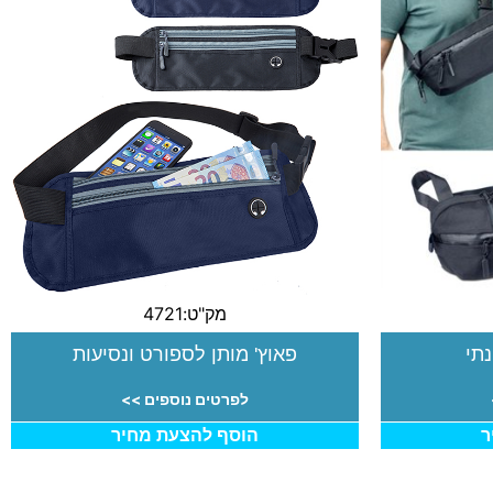
מק"ט:4721
תי
פאוץ' מותן לספורט ונסיעות
לפרטים נוספים >>
ר
הוסף להצעת מחיר