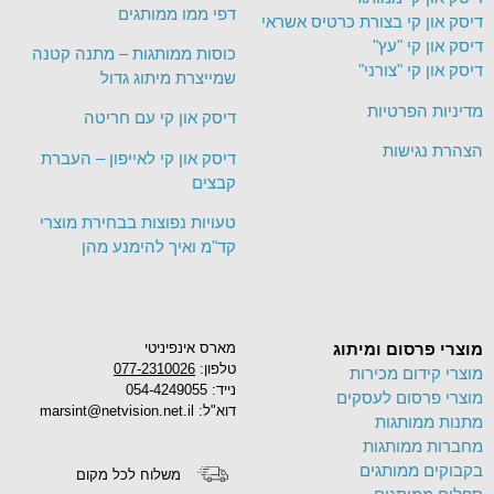
דפי ממו ממותגים
דיסק און קי בצורת כרטיס אשראי
דיסק און קי "עץ"
כוסות ממותגות – מתנה קטנה
דיסק און קי "צורני"
שמייצרת מיתוג גדול
מדיניות הפרטיות
דיסק און קי עם חריטה
הצהרת נגישות
דיסק און קי לאייפון – העברת
קבצים
טעויות נפוצות בבחירת מוצרי
קד"מ ואיך להימנע מהן
מוצרי פרסום ומיתוג
מארס אינפיניטי
טלפון:
077-2310026
מוצרי קידום מכירות
נייד: 054-4249055
מוצרי פרסום לעסקים
דוא"ל: marsint@netvision.net.il
מתנות ממותגות
מחברות ממותגות
בקבוקים ממותגים
משלוח לכל מקום