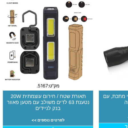
מק"ט:5167.
י מתכת, עם
תאורת שטח / חירום עוצמתית 20W
ה
נטענת 63 לדים משולב עם מטען פאוור
בנק לניידים
לפרטים נוספים >>
ר