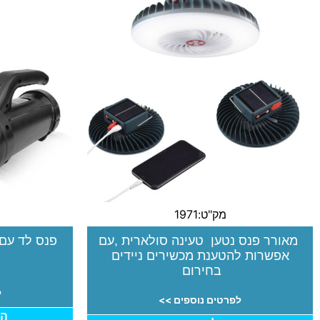
מק"ט:1971
מאורר פנס נטען טעינה סולארית ,עם
פנס לד עם סט כ
אפשרות להטענת מכשירים ניידים
בחירום
ל
לפרטים נוספים >>
הו