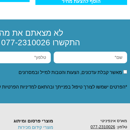
הוסף להצעת מחיר
לא מצאתם את מה 
התקשרו
077-2310026
א
מאשר קבלת עדכונים, הצעות והטבות למייל ובמסרונים
*הפרטים ישמשו לצורך טיפול בפנייתך ובהתאם ל
מדיניות הפרטיות
ש
מארס אינפיניטי
מוצרי פרסום ומיתוג
טלפון:
077-2310026
מוצרי קידום מכירות