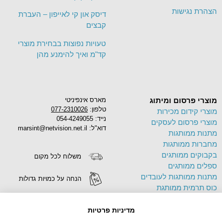
הצהרת נגישות
דיסק און קי לאייפון – העברת
קבצים
טעויות נפוצות בבחירת מוצרי
קד"מ ואיך להימנע מהן
מוצרי פרסום ומיתוג
מארס אינפיניטי
טלפון:
077-2310026
מוצרי קידום מכירות
נייד: 054-4249055
מוצרי פרסום לעסקים
דוא"ל: marsint@netvision.net.il
מתנות ממותגות
מחברות ממותגות
בקבוקים ממותגים
משלוח לכל מקום
ספלים ממותגים
מתנות ממותגות לעובדים
הנחה על כמויות גדולות
כוס תרמית ממותגת
פד לעכבר ממותג
הדפסה על מוצרים
תיק בד ממותג
מדיניות פרטיות
צידניות ממותגות