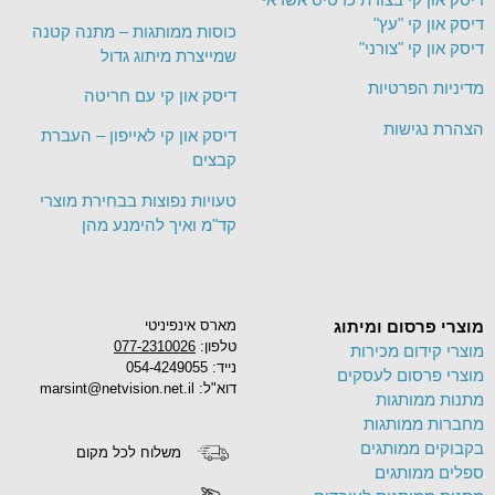
דיסק און קי "עץ"
כוסות ממותגות – מתנה קטנה
דיסק און קי "צורני"
שמייצרת מיתוג גדול
מדיניות הפרטיות
דיסק און קי עם חריטה
הצהרת נגישות
דיסק און קי לאייפון – העברת
קבצים
טעויות נפוצות בבחירת מוצרי
קד"מ ואיך להימנע מהן
מוצרי פרסום ומיתוג
מארס אינפיניטי
טלפון:
077-2310026
מוצרי קידום מכירות
נייד: 054-4249055
מוצרי פרסום לעסקים
דוא"ל: marsint@netvision.net.il
מתנות ממותגות
מחברות ממותגות
בקבוקים ממותגים
משלוח לכל מקום
ספלים ממותגים