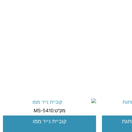
מק"ט:MS-5410
ותגת
קוביית נייר ממו