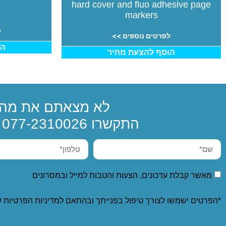
hard cover and fluo adhesive page
markers
ל
לפרטים נוספים >>
הו
הוסף להצעת מחיר
לא מצאתם את מה 
התקשרו
077-2310026
א
מאשר קבלת עדכונים, הצעות והטבות למייל ובמסרונים
*הפרטים ישמשו לצורך טיפול בפנייתך ובהתאם ל
מדיניות הפרטיות
ש