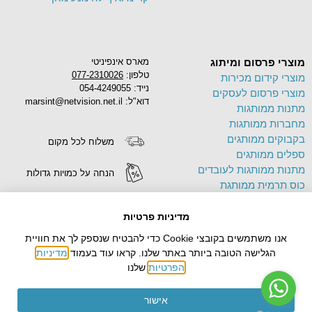
מוצרי פרסום ומיתוג
מארס אינפיניטי
טלפון:
077-2310026
מוצרי קידום מכירות
נייד: 054-4249055
מוצרי פרסום לעסקים
דוא"ל: marsint@netvision.net.il
מתנות ממותגות
מחברות ממותגות
בקבוקים ממותגים
משלוח לכל מקום
ספלים ממותגים
מתנות ממותגות לעובדים
הנחה על כמויות גדולות
כוס תרמית ממותגת
פד לעכבר ממותג
הדפסה על מוצרים
תיק בד ממותג
מדיניות פרטיות
צידניות ממותגות
אנו משתמשים בקובצי Cookie כדי להבטיח שנספק לך את חוויית
עטים ממותגים
הגלישה הטובה ביותר באתר שלנו. קראו עוד בעמוד
מדיניות
הפרטיות
שלנו
אישור