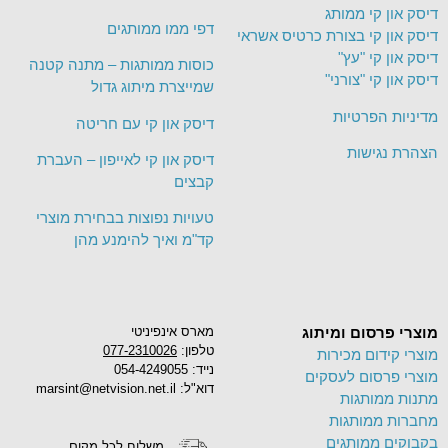
דיסק און קי ממותג
דפי ממו ממותגים
דיסק און קי בצורת כרטיס אשראי
דיסק און קי "עץ"
כוסות ממותגות – מתנה קטנה
דיסק און קי "צורני"
שמייצרת מיתוג גדול
מדיניות הפרטיות
דיסק און קי עם חריטה
הצהרת נגישות
דיסק און קי לאייפון – העברת
קבצים
טעויות נפוצות בבחירת מוצרי
קד"מ ואיך להימנע מהן
מוצרי פרסום ומיתוג
מארס אינפיניטי
טלפון:
077-2310026
מוצרי קידום מכירות
נייד: 054-4249055
מוצרי פרסום לעסקים
דוא"ל: marsint@netvision.net.il
מתנות ממותגות
מחברות ממותגות
בקבוקים ממותגים
משלוח לכל מקום