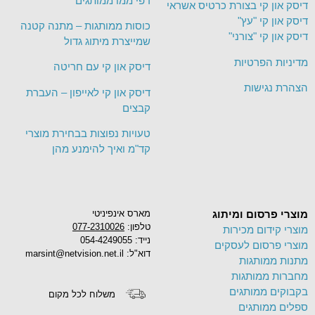
דפי ממו ממותגים
דיסק און קי בצורת כרטיס אשראי
דיסק און קי "עץ"
כוסות ממותגות – מתנה קטנה
דיסק און קי "צורני"
שמייצרת מיתוג גדול
מדיניות הפרטיות
דיסק און קי עם חריטה
הצהרת נגישות
דיסק און קי לאייפון – העברת
קבצים
טעויות נפוצות בבחירת מוצרי
קד"מ ואיך להימנע מהן
מוצרי פרסום ומיתוג
מארס אינפיניטי
טלפון:
077-2310026
מוצרי קידום מכירות
נייד: 054-4249055
מוצרי פרסום לעסקים
דוא"ל: marsint@netvision.net.il
מתנות ממותגות
מחברות ממותגות
בקבוקים ממותגים
משלוח לכל מקום
ספלים ממותגים