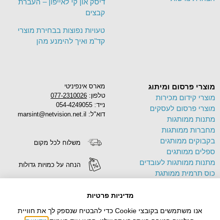
דיסק און קי לאייפון – העברת
קבצים
טעויות נפוצות בבחירת מוצרי
קד"מ ואיך להימנע מהן
מוצרי פרסום ומיתוג
מארס אינפיניטי
טלפון:
077-2310026
מוצרי קידום מכירות
נייד: 054-4249055
מוצרי פרסום לעסקים
דוא"ל: marsint@netvision.net.il
מתנות ממותגות
מחברות ממותגות
בקבוקים ממותגים
משלוח לכל מקום
ספלים ממותגים
מתנות ממותגות לעובדים
הנחה על כמויות גדולות
כוס תרמית ממותגת
פד לעכבר ממותג
הדפסה על מוצרים
תיק בד ממותג
מדיניות פרטיות
צידניות ממותגות
אנו משתמשים בקובצי Cookie כדי להבטיח שנספק לך את חוויית
עטים ממותגים