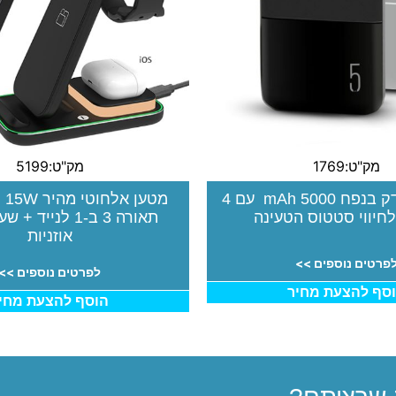
מק"ט:1769
מק"ט:5199
מטען נייד דק בנפח 5000 mAh עם 4
מט
לחיווי סטטוס הטעינה
תאורה 3 ב-1 לנייד
אוזניות
פרטים נוספים >>
לפרטים נוספים >>
סף להצעת מחיר
הוסף להצעת מחי