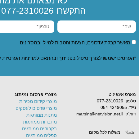
לא מצאתם את מה 
התקשרו
077-2310026
א
מאשר קבלת עדכונים, הצעות והטבות למייל ובמסרונים
*הפרטים ישמשו לצורך טיפול בפנייתך ובהתאם ל
מדיניות הפרטיות
ש
מארס אינפיניטי
מוצרי פרסום ומיתוג
טלפון:
077-2310026
מוצרי קידום מכירות
נייד: 054-4249055
מוצרי פרסום לעסקים
דוא"ל: marsint@netvision.net.il
מתנות ממותגות
מחברות ממותגות
בקבוקים ממותגים
משלוח לכל מקום
ספלים ממותגים