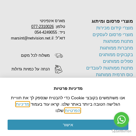
מוצרי פרסום ומיתוג
מארס אינפיניטי
טלפון:
077-2310026
מוצרי קידום מכירות
נייד: 054-4249055
מוצרי פרסום לעסקים
דוא"ל: marsint@netvision.net.il
מתנות ממותגות
מחברות ממותגות
בקבוקים ממותגים
משלוח לכל מקום
ספלים ממותגים
מתנות ממותגות לעובדים
הנחה על כמויות גדולות
כוס תרמית ממותגת
פד לעכבר ממותג
הדפסה על מוצרים
תיק בד ממותג
מדיניות פרטיות
צידניות ממותגות
אנו משתמשים בקובצי Cookie כדי להבטיח שנספק לך את חוויית
עטים ממותגים
הגלישה הטובה ביותר באתר שלנו. קראו עוד בעמוד
מדיניות
הפרטיות
שלנו
אישור