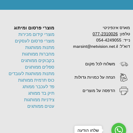
מארס אינפיניטי
מוצרי פרסום ומיתוג
טלפון:
077-2310026
מוצרי קידום מכירות
נייד: 054-4249055
מוצרי פרסום לעסקים
דוא"ל: marsint@netvision.net.il
מתנות ממותגות
מחברות ממותגות
בקבוקים ממותגים
משלוח לכל מקום
ספלים ממותגים
מתנות ממותגות לעובדים
הנחה על כמויות גדולות
כוס תרמית ממותגת
פד לעכבר ממותג
הדפסה על מוצרים
תיק בד ממותג
צידניות ממותגות
עטים ממותגים
שלחו הודעה