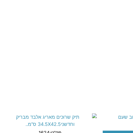
מק"ט:1624