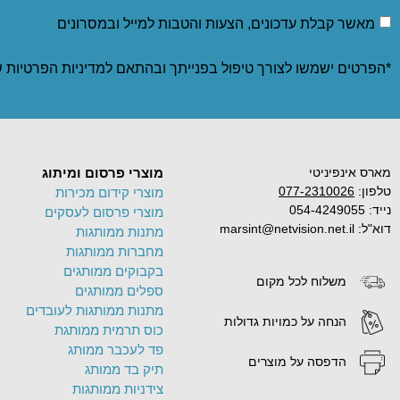
מאשר קבלת עדכונים, הצעות והטבות למייל ובמסרונים
*הפרטים ישמשו לצורך טיפול בפנייתך ובהתאם ל
מדיניות הפרטיות
ש
מארס אינפיניטי
מוצרי פרסום ומיתוג
טלפון:
077-2310026
מוצרי קידום מכירות
נייד: 054-4249055
מוצרי פרסום לעסקים
דוא"ל: marsint@netvision.net.il
מתנות ממותגות
מחברות ממותגות
בקבוקים ממותגים
משלוח לכל מקום
ספלים ממותגים
מתנות ממותגות לעובדים
הנחה על כמויות גדולות
כוס תרמית ממותגת
פד לעכבר ממותג
הדפסה על מוצרים
תיק בד ממותג
צידניות ממותגות