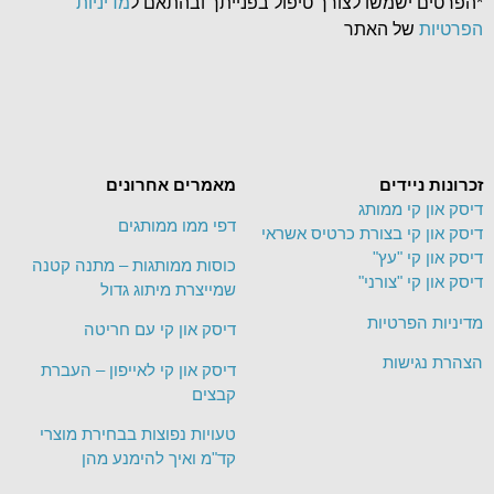
*הפרטים ישמשו לצורך טיפול בפנייתך ובהתאם ל
מדיניות
הפרטיות
של האתר
זכרונות ניידים
מאמרים אחרונים
דיסק און קי ממותג
דפי ממו ממותגים
דיסק און קי בצורת כרטיס אשראי
דיסק און קי "עץ"
כוסות ממותגות – מתנה קטנה
דיסק און קי "צורני"
שמייצרת מיתוג גדול
מדיניות הפרטיות
דיסק און קי עם חריטה
הצהרת נגישות
דיסק און קי לאייפון – העברת
קבצים
טעויות נפוצות בבחירת מוצרי
קד"מ ואיך להימנע מהן