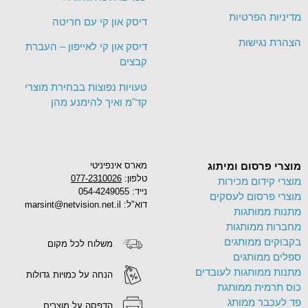
מדיניות הפרטיות
דיסק און קי עם חריטה
הצהרת נגישות
דיסק און קי לאייפון – העברת
קבצים
טעויות נפוצות בבחירת מוצרי
קד"מ ואיך להימנע מהן
מוצרי פרסום ומיתוג
מארס אינפיניטי
טלפון:
077-2310026
מוצרי קידום מכירות
נייד: 054-4249055
מוצרי פרסום לעסקים
דוא"ל: marsint@netvision.net.il
מתנות ממותגות
מחברות ממותגות
בקבוקים ממותגים
משלוח לכל מקום
ספלים ממותגים
מתנות ממותגות לעובדים
הנחה על כמויות גדולות
כוס תרמית ממותגת
פד לעכבר ממותג
הדפסה על מוצרים