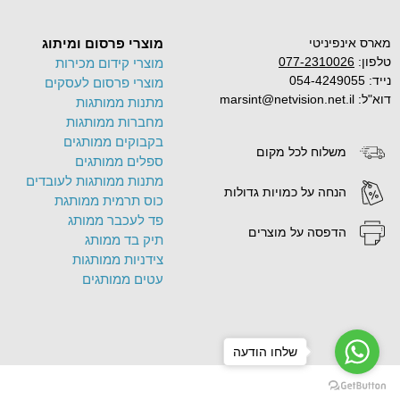
מארס אינפיניטי
מוצרי פרסום ומיתוג
טלפון:
077-2310026
מוצרי קידום מכירות
נייד: 054-4249055
מוצרי פרסום לעסקים
דוא"ל: marsint@netvision.net.il
מתנות ממותגות
מחברות ממותגות
בקבוקים ממותגים
משלוח לכל מקום
ספלים ממותגים
מתנות ממותגות לעובדים
הנחה על כמויות גדולות
כוס תרמית ממותגת
פד לעכבר ממותג
הדפסה על מוצרים
תיק בד ממותג
צידניות ממותגות
עטים ממותגים
שלחו הודעה