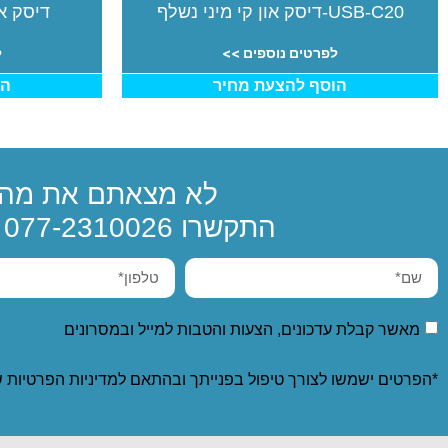
USB-C20-דיסק און קי מיני נשלף
דיסק או
לפרטים נוספים >>
ל
הוסף להצעת מחיר
הו
לא מצאתם את מה 
התקשרו
077-2310026
א
מאשר קבלת עדכונים, הצעות והטבות למייל ובמסרונים
*הפרטים ישמשו לצורך טיפול בפנייתך ובהתאם ל
מדיניות הפרטיות
ש