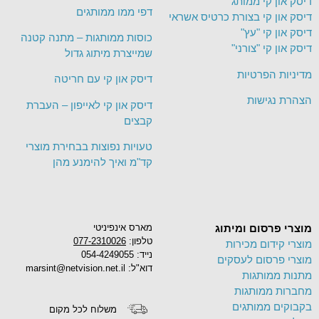
דיסק און קי ממותג
דפי ממו ממותגים
דיסק און קי בצורת כרטיס אשראי
דיסק און קי "עץ"
כוסות ממותגות – מתנה קטנה
דיסק און קי "צורני"
שמייצרת מיתוג גדול
מדיניות הפרטיות
דיסק און קי עם חריטה
הצהרת נגישות
דיסק און קי לאייפון – העברת
קבצים
טעויות נפוצות בבחירת מוצרי
קד"מ ואיך להימנע מהן
מוצרי פרסום ומיתוג
מארס אינפיניטי
טלפון:
077-2310026
מוצרי קידום מכירות
נייד: 054-4249055
מוצרי פרסום לעסקים
דוא"ל: marsint@netvision.net.il
מתנות ממותגות
מחברות ממותגות
בקבוקים ממותגים
משלוח לכל מקום