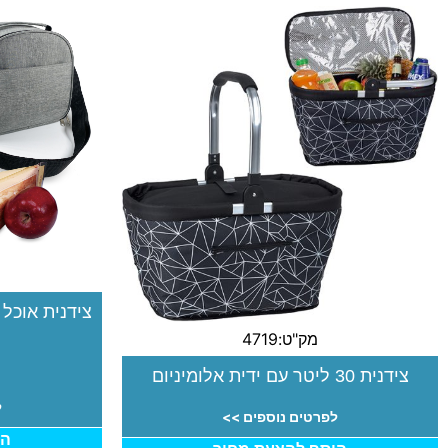
צידנית אוכל
מק"ט:4719
צידנית 30 ליטר עם ידית אלומיניום
ל
לפרטים נוספים >>
הו