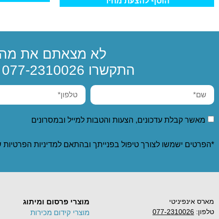
הוסף להצעת מחיר
לא מצאתם את מה 
התקשרו
077-2310026
א
מאשר קבלת עדכונים, הצעות והטבות למייל ובמסרונים
*הפרטים ישמשו לצורך טיפול בפנייתך ובהתאם ל
מדיניות הפרטיות
ש
מארס אינפיניטי
מוצרי פרסום ומיתוג
טלפון:
077-2310026
מוצרי קידום מכירות