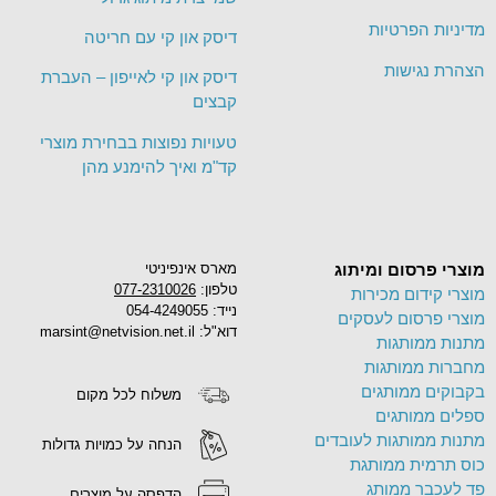
מדיניות הפרטיות
דיסק און קי עם חריטה
הצהרת נגישות
דיסק און קי לאייפון – העברת
קבצים
טעויות נפוצות בבחירת מוצרי
קד"מ ואיך להימנע מהן
מוצרי פרסום ומיתוג
מארס אינפיניטי
טלפון:
077-2310026
מוצרי קידום מכירות
נייד: 054-4249055
מוצרי פרסום לעסקים
דוא"ל: marsint@netvision.net.il
מתנות ממותגות
מחברות ממותגות
בקבוקים ממותגים
משלוח לכל מקום
ספלים ממותגים
מתנות ממותגות לעובדים
הנחה על כמויות גדולות
כוס תרמית ממותגת
פד לעכבר ממותג
הדפסה על מוצרים