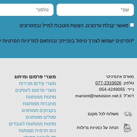
מאשר קבלת עדכונים, הצעות והטבות למייל ובמסרונים
*הפרטים ישמשו לצורך טיפול בפנייתך ובהתאם ל
מדיניות הפרטיות
ש
מארס אינפיניטי
מוצרי פרסום ומיתוג
טלפון:
077-2310026
מוצרי קידום מכירות
נייד: 054-4249055
מוצרי פרסום לעסקים
דוא"ל: marsint@netvision.net.il
מתנות ממותגות
מחברות ממותגות
בקבוקים ממותגים
משלוח לכל מקום
ספלים ממותגים
מתנות ממותגות לעובדים
הנחה על כמויות גדולות
כוס תרמית ממותגת