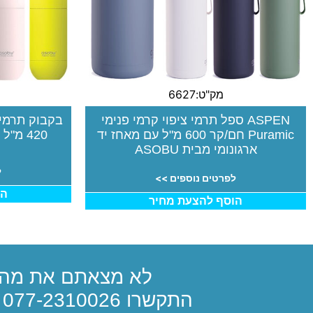
מק"ט:6627
ASPEN ספל תרמי ציפוי קרמי פנימי
בקבוק תרמי 
Puramic חם/קר 600 מ"ל עם מאחז יד
420 מ"ל עם מכסה שמשמש ככוס
ארגונומי מבית ASOBU
ל
לפרטים נוספים >>
הו
הוסף להצעת מחיר
לא מצאתם את מה 
התקשרו
077-2310026
א