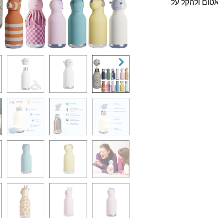
טום ולהקל על