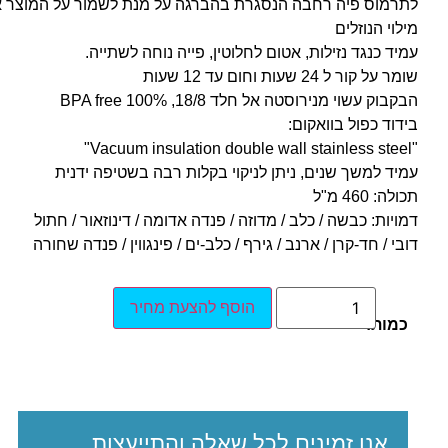
לתרמוס פיה רחבה הנסגרת בהברגה על מנת לשמור על המוצר א
מילוי הנוזלים
עמיד כנגד נזילות, אטום לחלוטין, פייה נוחה לשתייה.
שומר על קור ל 24 שעות וחום עד 12 שעות
הבקבוק עשוי מנירוסטה אל חלד 18/8, BPA free 100%
בידוד כפול בוואקום:
"Vacuum insulation double wall stainless steel"
עמיד למשך שנים, ניתן לניקוי בקלות רבה בשטיפה ידנית
תכולה: 460 מ"ל
דמויות: כבשה / כלב / מדוזה / פנדה אדומה / דינוזאור / חתול
דובי / חד-קרן / ארנב / גירף / כלב-ים / פינגווין / פנדה שחורה
הוסף להצעת מחיר
כמות:
אנו זמינים לכל שאלה והתייעצות