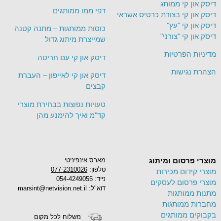
דיסק און קי ממותג
דפי ממו ממותגים
דיסק און קי בצורת כרטיס אשראי
דיסק און קי "עץ"
כוסות ממותגות – מתנה קטנה
דיסק און קי "צורני"
שמייצרת מיתוג גדול
מדיניות הפרטיות
דיסק און קי עם חריטה
הצהרת נגישות
דיסק און קי לאייפון – העברת
קבצים
טעויות נפוצות בבחירת מוצרי
קד"מ ואיך להימנע מהן
מוצרי פרסום ומיתוג
מארס אינפיניטי
טלפון:
077-2310026
מוצרי קידום מכירות
נייד: 054-4249055
מוצרי פרסום לעסקים
דוא"ל: marsint@netvision.net.il
מתנות ממותגות
מחברות ממותגות
בקבוקים ממותגים
משלוח לכל מקום