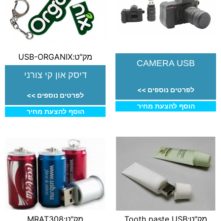
מק"ט:USB-ORGANIX
CAMERA USB
דיסק און קי צורני
לפרטים נוספים >>
לפרטים נוספים >>
הוסף להצעת מחיר
הוסף להצעת מחיר
מק"ט:Tooth paste USB
מק"ט:MRAT308