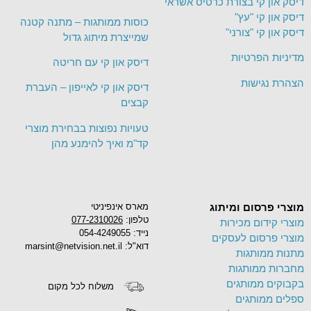
דיסק און קי בצורת כרטיס אשראי
דיסק און קי "עץ"
כוסות ממותגות – מתנה קטנה
דיסק און קי "צורני"
שמייצרת מיתוג גדול
מדיניות הפרטיות
דיסק און קי עם חריטה
הצהרת נגישות
דיסק און קי לאייפון – העברת
קבצים
טעויות נפוצות בבחירת מוצרי
קד"מ ואיך להימנע מהן
מוצרי פרסום ומיתוג
מארס אינפיניטי
טלפון:
077-2310026
מוצרי קידום מכירות
נייד: 054-4249055
מוצרי פרסום לעסקים
דוא"ל: marsint@netvision.net.il
מתנות ממותגות
מחברות ממותגות
בקבוקים ממותגים
משלוח לכל מקום
ספלים ממותגים