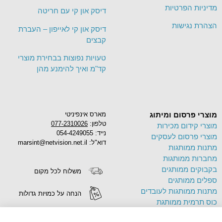
מדיניות הפרטיות
דיסק און קי עם חריטה
הצהרת נגישות
דיסק און קי לאייפון – העברת
קבצים
טעויות נפוצות בבחירת מוצרי
קד"מ ואיך להימנע מהן
מוצרי פרסום ומיתוג
מארס אינפיניטי
טלפון:
077-2310026
מוצרי קידום מכירות
נייד: 054-4249055
מוצרי פרסום לעסקים
דוא"ל: marsint@netvision.net.il
מתנות ממותגות
מחברות ממותגות
בקבוקים ממותגים
משלוח לכל מקום
ספלים ממותגים
מתנות ממותגות לעובדים
הנחה על כמויות גדולות
כוס תרמית ממותגת
פד לעכבר ממותג
הדפסה על מוצרים